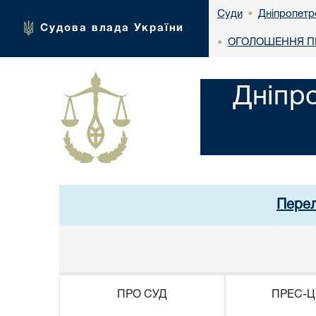
Дніпропетр
Суди
•
Судова влада України
ОГОЛОШЕННЯ ПР
•
Дніпр
Перел
ПРО СУД
ПРЕС-Ц