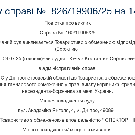
у справі № 826/19906/25 на 1
Повістка про виклик
Справа № 160/19906/25
ивний суд викликається Товаристиво з обмеженою відпові
(Боржник)
 09.07.25 (головуючий суддя - Кучма Костянтин Сергійови
в адміністративній справі
С у Дніпропетровській області до Товариства з обмежено
я тимчасового обмеження у праві виїзду керівника юридич
нерезидента-боржника за межі України.
Місцезнаходження суду:
вул. Академіка Янгеля, 4, м. Дніпро, 49089
 Товаристиво з обмеженою відповідальністю " СПЕКТОР І
Місце знаходження/ місце проживання: