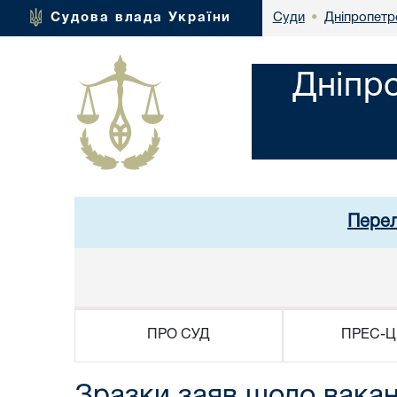
Дніпропетр
Судова влада України
Суди
•
Дніпр
Перел
ПРО СУД
ПРЕС-Ц
Зразки заяв щодо вака