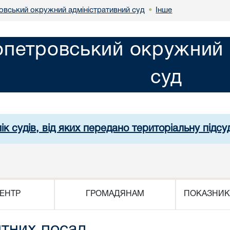
овський окружний адміністративний суд
Інше
•
опетровський окружний 
суд
ік судів, від яких передано територіальну підсуд
ЕНТР
ГРОМАДЯНАМ
ПОКАЗНИК
нтних посад