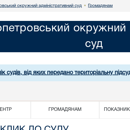
овський окружний адміністративний суд
Громадянам
•
опетровський окружний 
суд
ік судів, від яких передано територіальну підсуд
ЕНТР
ГРОМАДЯНАМ
ПОКАЗНИК
КЛИК ДО СУДУ