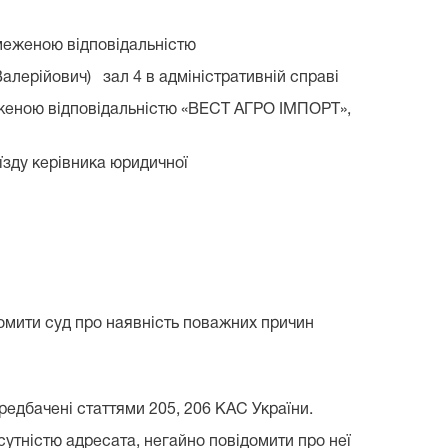
меженою відповідальністю
алерійович) зал 4 в адміністративній справі
меженою відповідальністю «ВЕСТ АГРО ІМПОРТ»,
їзду керівника юридичної
домити суд про наявність поважних причин
ередбачені статтями 205, 206 КАС України.
сутністю адресата, негайно повідомити про неї