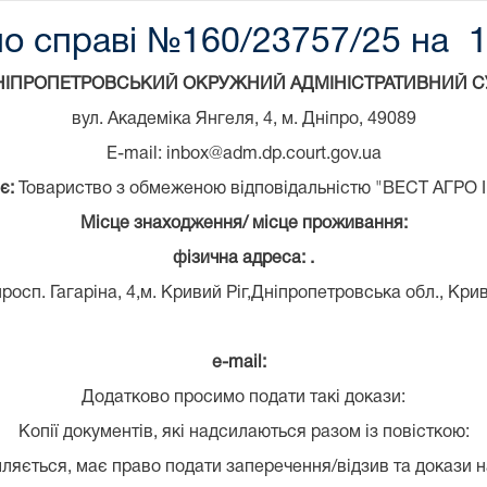
по справі №160/23757/25 на 1
НІПРОПЕТРОВСЬКИЙ ОКРУЖНИЙ АДМІНІСТРАТИВНИЙ С
вул. Академіка Янгеля, 4, м. Дніпро, 49089
E-mail: inbox@adm.dp.court.gov.ua
є:
Товариство з обмеженою відповідальністю "ВЕСТ АГРО
Місце знаходження/ місце проживання:
фізична адреса: .
просп. Гагаріна, 4,м. Кривий Ріг,Дніпропетровська обл., Кри
e
-mail
:
Додатково просимо подати такі докази:
Копії документів, які надсилаються разом із повісткою:
ляється, має право подати заперечення/відзив та докази н