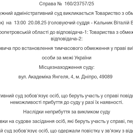
Справа № 160/23757/25
ужний адміністративний суд викликається Товариство з об
 на 13:00 20.08.25 (головуючий суддя - Кальник Віталій В
опетровській області до відповідача-1: Товариства з об
відповідача-2:
овича про встановлення тимчасового обмеження у праві ви
особи за межі України
Місцезнаходження суду:
вул. Академіка Янгеля, 4, м. Дніпро, 49089
вний суд зобов'язує осіб, що беруть участь у справі пові
неможливості прибуття до суду у разі їх наявності.
Наслідки неприбуття за викликом суду
ки на судове засідання осіб, які беруть участь у справі, п
суд зобов'язує осіб, що одержали повістку у зв’язку з від