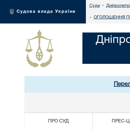
Дніпропетр
Суди
•
Судова влада України
ОГОЛОШЕННЯ ПР
•
Дніпр
Перел
ПРО СУД
ПРЕС-Ц