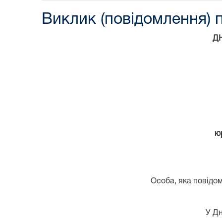
Виклик (повідомлення) п
Д
ю
Особа, яка повідом
У Дн