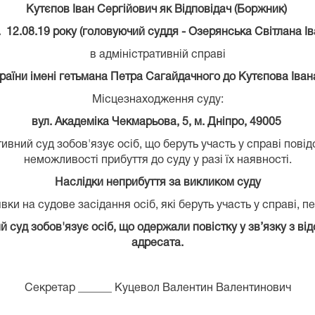
Кутєпов Іван Сергійович як Відповідач (Боржник)
. 12.08.19 року (головуючий суддя - Озерянська Світлана Іва
в адміністративній справі
раїни імені гетьмана Петра Сагайдачного до Кутєпова Іван
Місцезнаходження суду:
вул. Академіка Чекмарьова, 5, м. Дніпро, 49005
вний суд зобов'язує осіб, що беруть участь у справі пові
неможливості прибуття до суду у разі їх наявності.
Наслідки неприбуття за викликом суду
ки на судове засідання осіб, які беруть участь у справі, 
суд зобов'язує осіб, що одержали повістку у зв’язку з від
адресата.
Секретар ______ Куцевол Валентин Валентинович