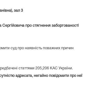
нівна), зал 3
а Сергійовича про стягнення заборгованості
домити суд про наявність поважних причин
передбачені статтями 205,206 КАС України.
сутністю адресата, негайно повідомити про неї