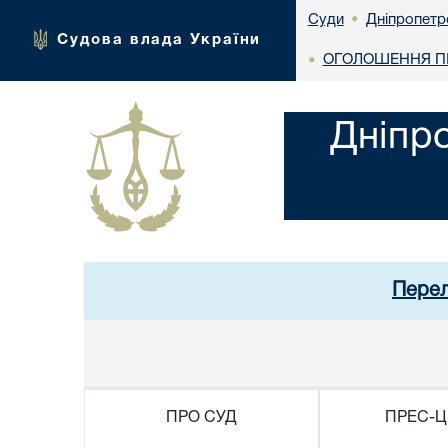
Дніпропетр
Суди
•
Судова влада України
ОГОЛОШЕННЯ ПР
•
Дніпр
Перел
ПРО СУД
ПРЕС-Ц