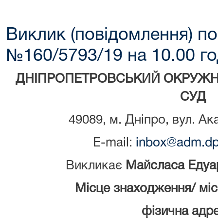
Виклик (повідомлення) по
№160/5793/19 на 10.00 го
ДНІПРОПЕТРОВСЬКИЙ ОКРУЖН
СУД
49089, м. Дніпро, вул. Ак
E-mail:
inbox@adm.dp.
Викликає
Майсласа Едуа
Місце знаходження/ мі
фізична адре