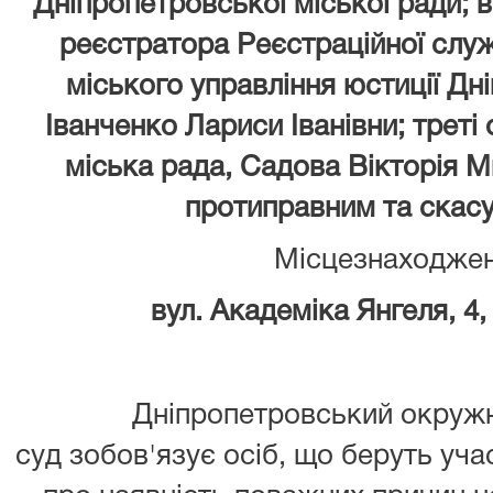
Дніпропетровської міської ради; 
реєстратора Реєстраційної слу
міського управління юстиції Дн
Іванченко Лариси Іванівни; треті
міська рада, Садова Вікторія М
протиправним та скас
Місцезнаходжен
вул. Академіка Янгеля, 4
Дніпропетровський окружн
суд зобов'язує осіб, що беруть уча