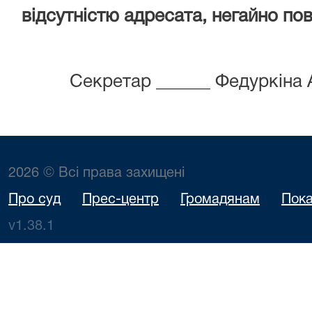
відсутністю адресата, негайно пов
Секретар ______ Федуркіна
2026 © Всі права захищені
Про суд
Прес-центр
Громадянам
Пока
v1.38.1