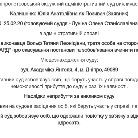
ніпропетровський окружний адміністративний суд викликає
Калишенко Юлія Анатоліївна як Позивач (Заявник)
0 25.02.20 (головуючий суддя - Луніна Олена Станіславівна
в адміністративній справі
виконавця Вольф Тетяни Леонідівни, третя особа на сторон
РД" про скасування постанови та зобов'язання вчинити пев
Місцезнаходження суду:
вул. Академіка Янгеля, 4, м. Дніпро, 49089
вний суд зобов'язує осіб, що беруть участь у справі пові
неможливості прибуття до суду у разі їх наявності.
Наслідки неприбуття за викликом суду
ки на судове засідання осіб, які беруть участь у справі, п
суд зобов'язує осіб, що одержали повістку у зв’язку з від
адресата.