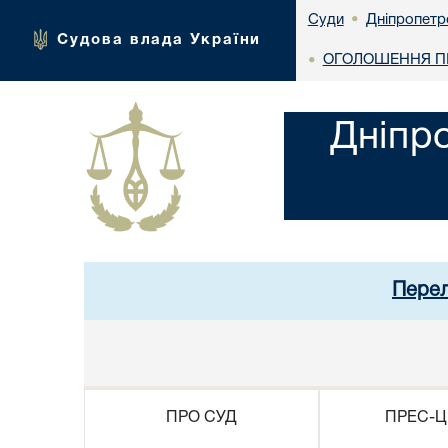
Дніпропетр
Суди
•
Судова влада України
ОГОЛОШЕННЯ ПР
•
Дніпр
Перел
ПРО СУД
ПРЕС-Ц