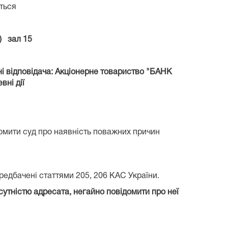
ться
) зал 15
і відповідача: Акціонерне товариство "БАНК
ні дії
домити суд про наявність поважних причин
ередбачені статтями 205, 206 КАС України.
сутністю адресата, негайно повідомити про неї