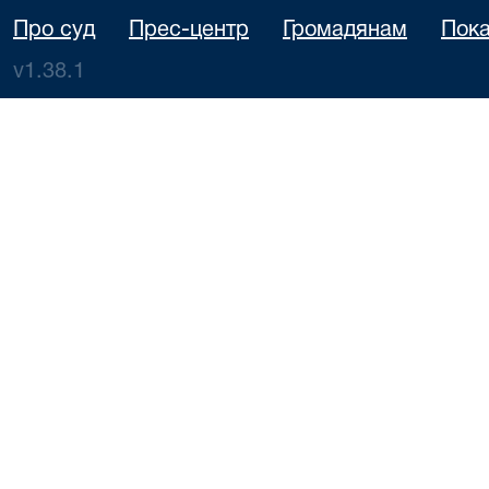
Про суд
Прес-центр
Громадянам
Пока
v1.38.1