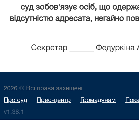
суд зобов'язує осіб, що одержа
відсутністю адресата, негайно пов
Секретар ______ Федуркіна
2026 © Всі права захищені
Про суд
Прес-центр
Громадянам
Пока
v1.38.1