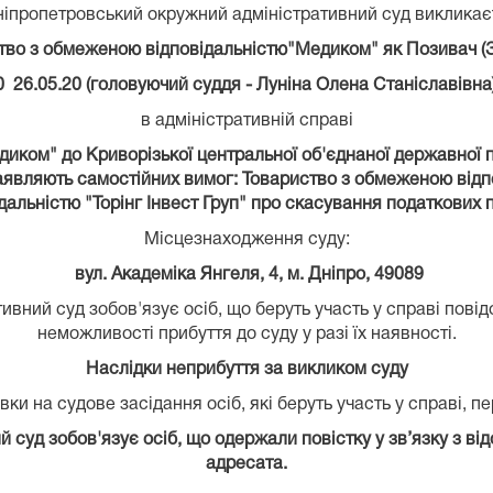
ніпропетровський окружний адміністративний суд викликає
тво з обмеженою відповідальністю"Медиком" як Позивач (
0 26.05.20 (головуючий суддя - Луніна Олена Станіславівна
в адміністративній справі
ком" до Криворізької центральної об'єднаної державної п
е заявляють самостійних вимог: Товариство з обмеженою від
альністю "Торінг Інвест Груп" про скасування податкових 
Місцезнаходження суду:
вул. Академіка Янгеля, 4, м. Дніпро, 49089
вний суд зобов'язує осіб, що беруть участь у справі пові
неможливості прибуття до суду у разі їх наявності.
Наслідки неприбуття за викликом суду
ки на судове засідання осіб, які беруть участь у справі, п
суд зобов'язує осіб, що одержали повістку у зв’язку з від
адресата.