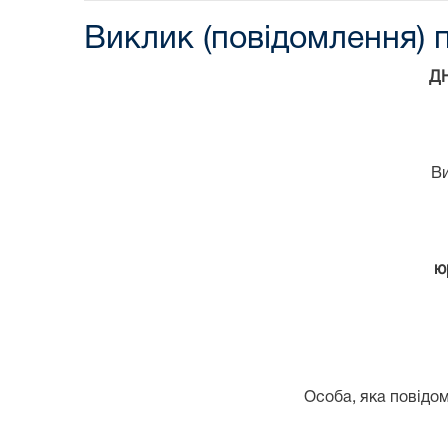
Виклик (повідомлення) п
Д
В
ю
Особа, яка повідом