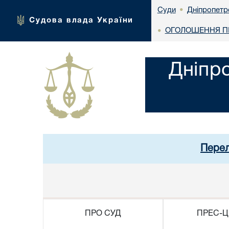
Дніпропетр
Суди
•
Судова влада України
ОГОЛОШЕННЯ ПР
•
Дніпр
Перел
ПРО СУД
ПРЕС-Ц