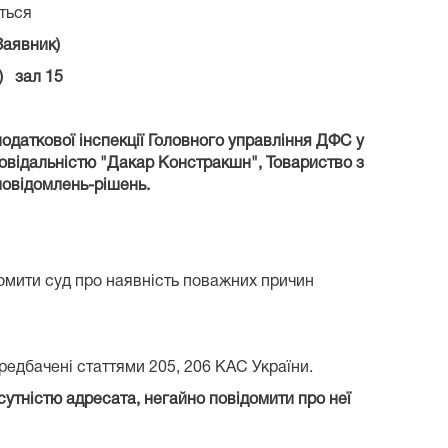
ться
Заявник)
) зал 15
одаткової інспекції Головного управління ДФС у
повідальністю "Дакар Констракшн", Товариство з
повідомлень-рішень.
домити суд про наявність поважних причин
ередбачені статтями 205, 206 КАС України.
сутністю адресата, негайно повідомити про неї