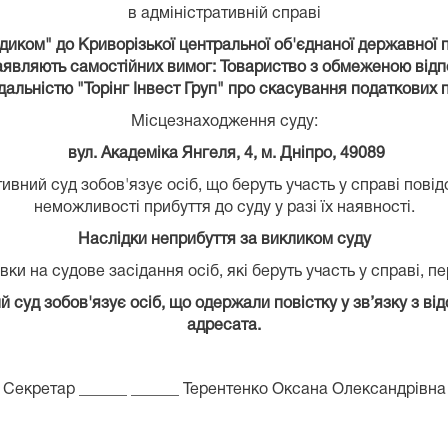
в адміністративній справі
ком" до Криворізької центральної об'єднаної державної п
е заявляють самостійних вимог: Товариство з обмеженою від
альністю "Торінг Інвест Груп" про скасування податкових 
Місцезнаходження суду:
вул. Академіка Янгеля, 4, м. Дніпро, 49089
вний суд зобов'язує осіб, що беруть участь у справі пові
неможливості прибуття до суду у разі їх наявності.
Наслідки неприбуття за викликом суду
ки на судове засідання осіб, які беруть участь у справі, п
суд зобов'язує осіб, що одержали повістку у зв’язку з від
адресата.
Секретар ______ ______ Терентенко Оксана Олександрівна