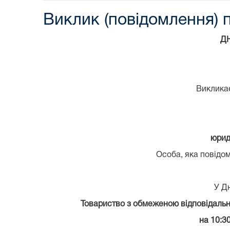
Виклик (повідомлення) п
Д
Виклика
юрид
Особа, яка повідом
У Д
Товариство з обмеженою відповідальн
на 10:3