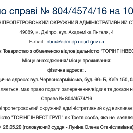
о справі № 804/4574/16 на 10
НІПРОПЕТРОВСЬКИЙ ОКРУЖНИЙ АДМІНІСТРАТИВНИЙ С
49089, м. Дніпро, вул. Академіка Янгеля, 4
E-mail:
inbox@adm.dp.court.gov.ua
є
Товариство з обмеженою відповідальністю "ТОРІНГ ІНВЕ
Місце знаходження/ місце проживання:
фізична адреса: .
ична адреса: вул. Червоноармійська, буд. 66- Б, Київ 150, 0
ляється, має право подати заперечення/відзив та докази н
Справа № 804/4574/16
ніпропетровський окружний адміністративний суд викликає
істю "ТОРІНГ ІНВЕСТ ГРУП" як Третя особа, яка не заявля
0 26.05.20 (головуючий суддя - Луніна Олена Станіславівна