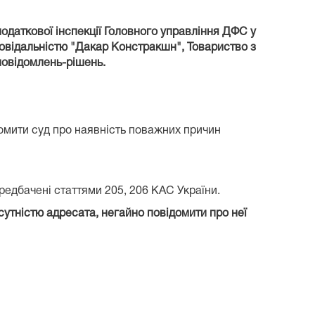
одаткової інспекції Головного управління ДФС у
повідальністю "Дакар Констракшн", Товариство з
повідомлень-рішень.
домити суд про наявність поважних причин
ередбачені статтями 205, 206 КАС України.
сутністю адресата, негайно повідомити про неї