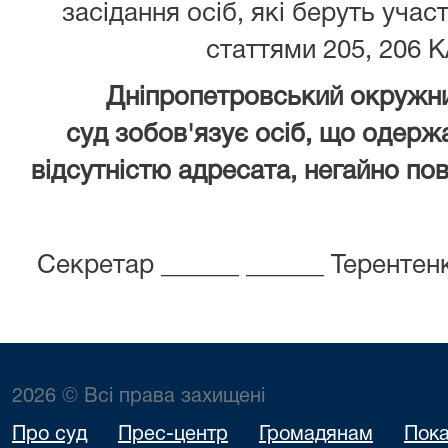
засідання осіб, які беруть учас
статтями 205, 206 К
Дніпропетровський окружни
суд зобов'язує осіб, що одержа
відсутністю адресата, негайно пов
Секретар ______ ______ Теренте
2026 © Всі права захищені
Про суд
Прес-центр
Громадянам
Пока