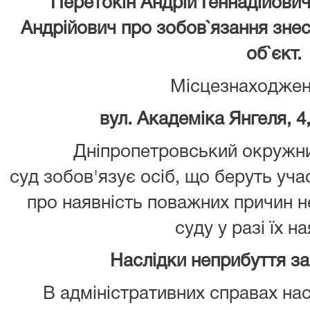
Перетокін Андрій Геннадійови
Андрійович про зобов`язання зне
об`єкт.
Місцезнаходжен
вул. Академіка Янгеля, 4,
Дніпропетровський окружни
суд зобов'язує осіб, що беруть уча
про наявність поважних причин 
суду у разі їх на
Наслідки неприбуття з
В адміністративних справах нас