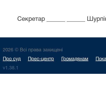
Секретар ______ ______ Шурпін
2026 © Всі права захищені
Про суд
Прес-центр
Громадянам
Пока
v1.38.1