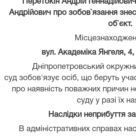
Перетокін Андрій Геннадійови
Андрійович про зобов`язання зне
об`єкт.
Місцезнаходжен
вул. Академіка Янгеля, 4,
Дніпропетровський окружни
суд зобов'язує осіб, що беруть уча
про наявність поважних причин 
суду у разі їх на
Наслідки неприбуття з
В адміністративних справах нас