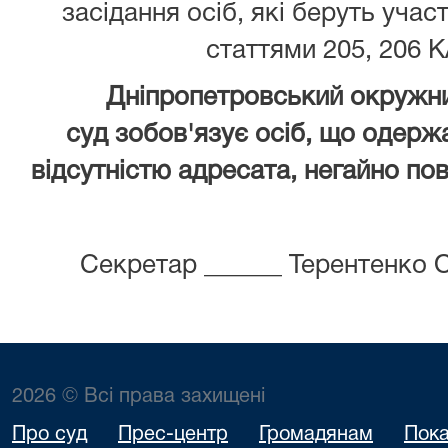
засідання осіб, які беруть учас
статтями 205, 206 К
Дніпропетровський окружни
суд зобов'язує осіб, що одержа
відсутністю адресата, негайно пов
Секретар ______ Терентенко 
2026 © Всі права захищені
Про суд
Прес-центр
Громадянам
Пока