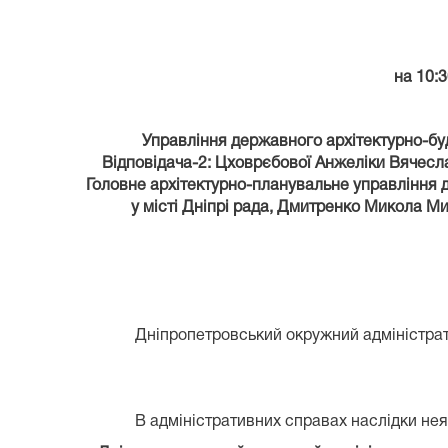
на 10:3
Управління державного архітектурно-буд
Відповідача-2: Цховрєбової Анжеліки Вячесла
Головне архітектурно-планувальне управління д
у місті Дніпрі рада, Дмитренко Микола М
Дніпропетровський окружний адміністрати
В адміністративних справах наслідки неяв