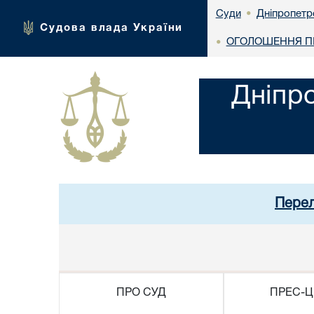
Дніпропетр
Суди
•
Судова влада України
ОГОЛОШЕННЯ ПР
•
Дніпр
Перел
ПРО СУД
ПРЕС-Ц