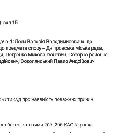
) зал 15
дача-1: Лози Валерія Володимировича, до
до предмета спору – Дніпровська міська рада,
ади, Петренко Микола Іванович, Соборна районна
надійович, Соколянський Павло Андрійович
домити суд про наявність поважних причин
ередбачені статтями 205, 206 КАС України.