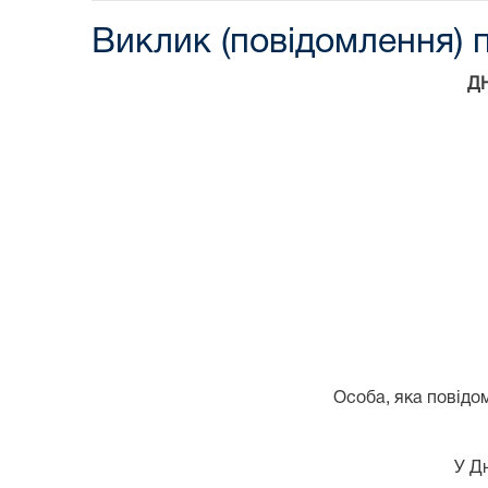
Виклик (повідомлення) п
Д
Особа, яка повідо
У Д