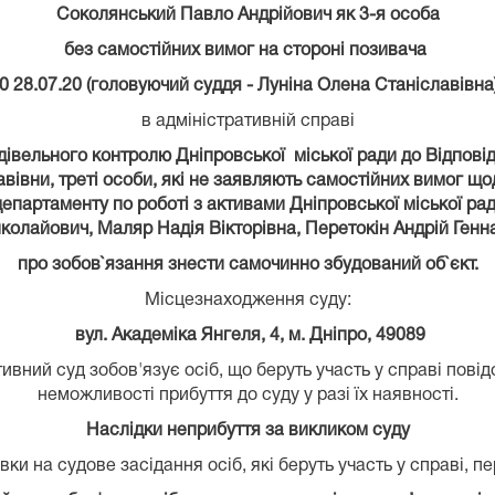
Соколянський Павло Андрійович як 3-я особа
без самостійних вимог на стороні позивача
0 28.07.20 (головуючий суддя - Луніна Олена Станіславівна
в адміністративній справі
івельного контролю Дніпровської міської ради до Відпові
вівни, треті особи, які не заявляють самостійних вимог що
епартаменту по роботі з активами Дніпровської міської р
иколайович, Маляр Надія Вікторівна, Перетокін Андрій Ген
про зобов`язання знести самочинно збудований об`єкт.
Місцезнаходження суду:
вул. Академіка Янгеля, 4, м. Дніпро, 49089
вний суд зобов'язує осіб, що беруть участь у справі пові
неможливості прибуття до суду у разі їх наявності.
Наслідки неприбуття за викликом суду
ки на судове засідання осіб, які беруть участь у справі, п