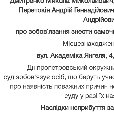
Дмитренко Микола Миколайович, 
Перетокін Андрій Геннадійови
Андрійов
про зобов`язання знести самоч
Місцезнаходжен
вул. Академіка Янгеля, 4,
Дніпропетровський окружни
суд зобов'язує осіб, що беруть уча
про наявність поважних причин 
суду у разі їх на
Наслідки неприбуття з