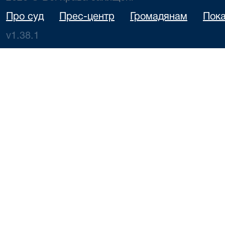
Про суд
Прес-центр
Громадянам
Пока
v1.38.1