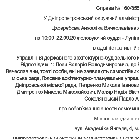
Справа № 160/855
У Дніпропетровський окружний адмініст
Цховрєбова Анжеліка Вячеславівна я
на 10:00 22.09.20 (головуючий суддя - Луні
в адміністративній 
Управління державного архітектурно-будівельного 
Відповідача-1: Лози Валерія Володимировича, до 
Вячеславівни, треті особи, які не заявляють самостійни
міська рада, Головне архітектурно-планувальне управ
Дніпровської міської ради, Петренко Микола Іванович
Дмитренко Микола Миколайович, Маляр Надія Віктор
Соколянський Павло А
про зобов`язання знести самочин
Місцезнаходження 
вул. Академіка Янгеля, 4, м