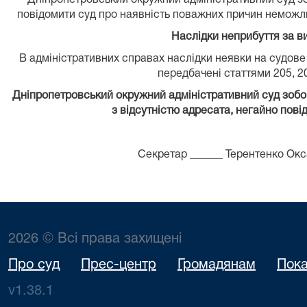
Дніпропетровський окружний адміністративний суд зоб
повідомити суд про наявність поважних причин неможливо
Наслідки неприбуття за в
В адміністративних справах наслідки неявки на судове з
передбачені статтями 205, 2
Дніпропетровський окружний адміністративний суд зобов'
з відсутністю адресата, негайно пові
Секретар ______ Терентенко Ок
2026 © Всі права захищені
Про суд
Прес-центр
Громадянам
Пока
v1.38.1