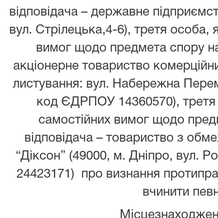
відповідача – державне підприємств
вул. Стрілецька,4-6), третя особа,
вимог щодо предмета спору на 
акціонерне товариство комерційн
листування: вул. Набережна Перемо
код ЄДРПОУ 14360570), третя 
самостійних вимог щодо пред
відповідача – товариство з обм
“Діксон” (49000, м. Дніпро, вул. 
24423171) про визнання протиправ
вчинити певні
Місцезнаходжен