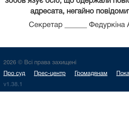
зобов'язує осіб, що
одержали повіс
адресата, негайно повідомит
Секретар ______ Федуркіна
2026 © Всі права захищені
Про суд
Прес-центр
Громадянам
Пока
v1.38.1