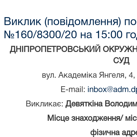
Виклик (повідомлення) по
№160/8300/20 на 15:00 го
ДНІПРОПЕТРОВСЬКИЙ ОКРУЖН
СУД
вул. Академіка Янгеля, 4,
E-mail:
inbox@adm.dp
Викликає:
Девяткін
а
Володим
Місце знаходження/ мі
фізична адре