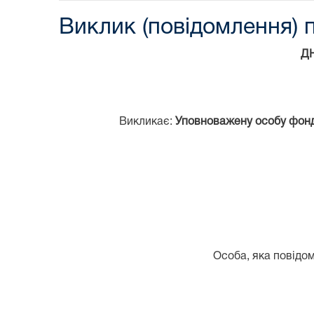
Виклик (повідомлення) п
Д
Викликає:
Уповноважену особу фонду
Особа, яка повідом