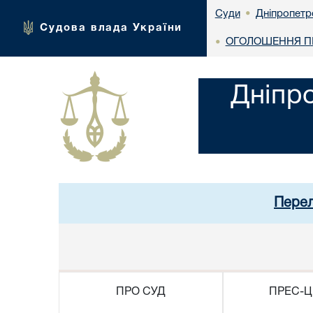
Дніпропетр
Суди
•
Судова влада України
ОГОЛОШЕННЯ ПР
•
Дніпр
Перел
ПРО СУД
ПРЕС-Ц