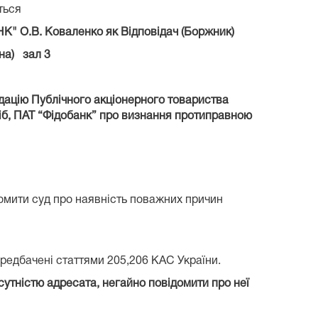
ється
НК" О.В. Коваленко як Відповідач (Боржник)
на) зал 3
дацію Публічного акціонерного товариства
іб, ПАТ “Фідобанк” про визнання протиправною
домити суд про наявність поважних причин
передбачені статтями 205,206 КАС України.
сутністю адресата, негайно повідомити про неї