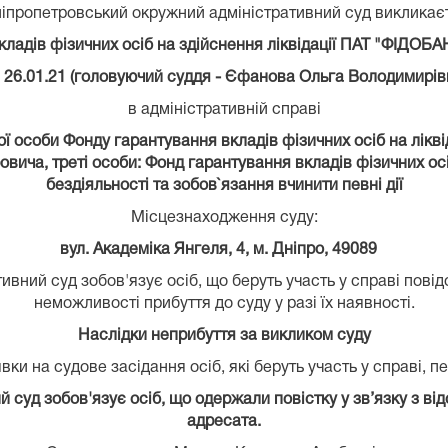
іпропетровський окружний адміністративний суд виклика
адів фізичних осіб на здійснення ліквідації ПАТ "ФІДОБА
 26.01.21 (головуючий суддя - Єфанова Ольга Володимирів
в адміністративній справі
 особи Фонду гарантування вкладів фізичних осіб на лікві
ича, треті особи: Фонд гарантування вкладів фізичних ос
бездіяльності та зобов`язання вчинити певні дії
Місцезнаходження суду:
вул. Академіка Янгеля, 4, м. Дніпро, 49089
вний суд зобов'язує осіб, що беруть участь у справі пові
неможливості прибуття до суду у разі їх наявності.
Наслідки неприбуття за викликом суду
ки на судове засідання осіб, які беруть участь у справі, 
суд зобов'язує осіб, що одержали повістку у зв’язку з від
адресата.