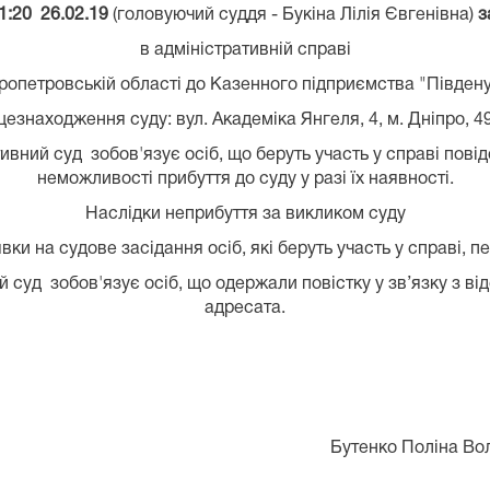
1:20 26.02.19
(головуючий суддя - Букіна Лілія Євгенівна)
з
в адміністративній справі
ропетровській області до Казенного підприємства "Південу
цезнаходження суду: вул. Академіка Янгеля, 4, м. Дніпро, 4
вний суд зобов'язує осіб, що беруть участь у справі пові
неможливості прибуття до суду у разі їх наявності.
Наслідки неприбуття за викликом суду
ки на судове засідання осіб, які беруть участь у справі, 
суд зобов'язує осіб, що одержали повістку у зв’язку з від
адресата.
тар Бутенко Поліна Володим