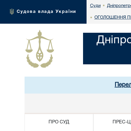
Дніпропетр
Суди
•
Судова влада України
ОГОЛОШЕННЯ ПР
•
Дніпр
Перел
ПРО СУД
ПРЕС-Ц