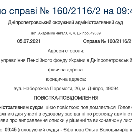
о справі № 160/2116/2 на 09:4
Дніпропетровський окружний адміністративний суд
вул. Академіка Янгеля, 4, м. Дніпро, 49089
05.07.2021
Справа №
160/2116/2
Адреси сторони:
 управління Пенсійного фонду України в Дніпропетровській
фізична адреса:
юридична адреса:
вул. Набережна Перемоги, 26, м. Дніпро, 49094
ПОВІСТКА-ПОВІДОМЛЕННЯ
стративним судом
цією повісткою повідомляється Головн
ржник) для участі в судовому засіданні по розгляду адміні
яви про виправлення описки у рішенні та виконавчому лист
о
09:45
(головуючий суддя - Єфанова Ольга Володимирівн