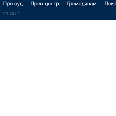
Про суд
Прес-центр
Громадянам
Пока
v1.38.1