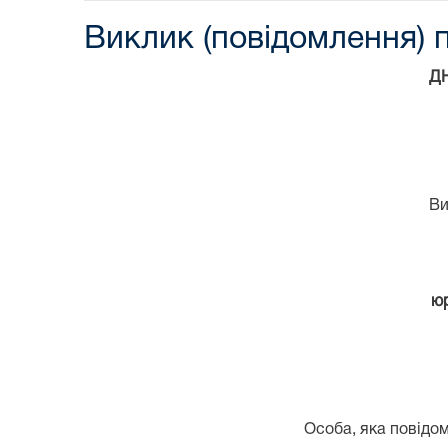
Виклик (повідомлення) п
Д
Ви
юр
Особа, яка повідом