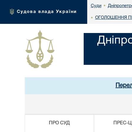
Дніпропетр
Суди
•
Судова влада України
ОГОЛОШЕННЯ ПР
•
Дніпр
Перел
ПРО СУД
ПРЕС-Ц