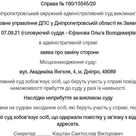
Справа №
160/15545/20
іпропетровський окружний адміністративний суд виклика
овне управління ДПС у Дніпропетровській області як Зая
 07.09.21 (головуючий суддя - Єфанова Ольга Володимирів
в адміністративній справі
заява про заміну сторони
Місцезнаходження суду:
вул. Академіка Янгеля, 4, м. Дніпро, 49089
вний суд зобов'язує осіб, що беруть участь у справі пові
неможливості прибуття до суду у разі їх наявності.
Наслідки неприбуття за викликом суду
ки на судове засідання осіб, які беруть участь у справі, п
суд зобов'язує осіб, що одержали повістку у зв’язку з від
адресата.
Секретар ______ Каштан Святослав Вікторович