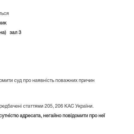
ється
вник
на) зал 3
домити суд про наявність поважних причин
ередбачені статтями 205, 206 КАС України.
сутністю адресата, негайно повідомити про неї