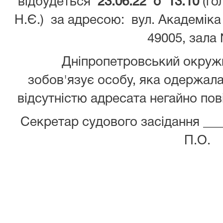
відбудеться
23.06.22 о 13:10
(го
Н.Є.) за адресою: вул. Академіка 
49005, зала
Дніпропетровський окружний
зобов'язує особу, яка одержала 
відсутністю адресата негайно пов
Секретар судового засідання _
П.О.