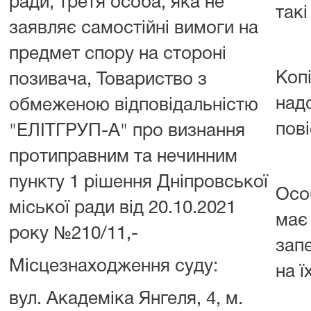
ради, третя особа, яка не
такі
заявляє самостійні вимоги на
предмет спору на стороні
Копі
позивача, Товариство з
над
обмеженою відповідальністю
пові
"ЕЛІТГРУП-А" про визнання
протиправним та нечинним
пункту 1 рішення Дніпровської
Осо
міської ради від 20.10.2021
має
року №210/11,-
зап
Місцезнаходження суду:
на ї
вул. Академіка Янгеля, 4, м.