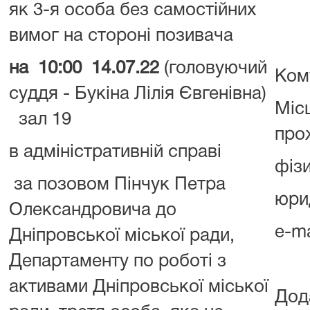
як 3-я особа без самостійних
вимог на стороні позивача
на 10:00 14.07.22
(головуючий
Ком
суддя - Букіна Лілія Євгенівна)
Міс
зал 19
про
в адміністративній справі
фізи
за позовом Пінчук Петра
юри
Олександровича до
e-m
Дніпровської міської ради,
Департаменту по роботі з
активами Дніпровської міської
Дод