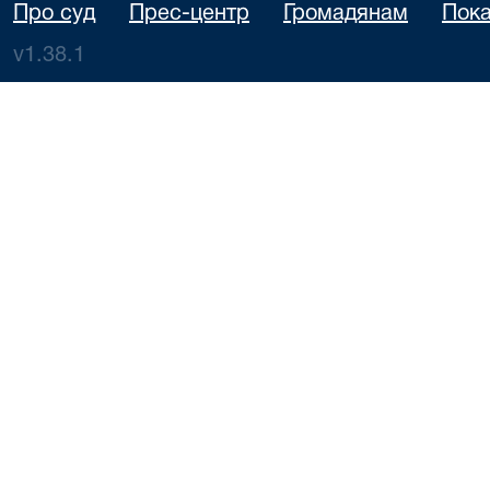
Про суд
Прес-центр
Громадянам
Пока
v1.38.1