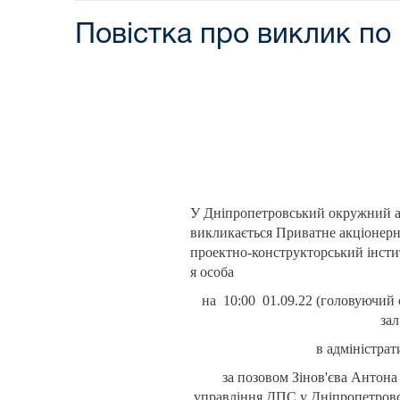
Повістка про виклик по 
У Дніпропетровський окружний а
викликається Приватне акціонерн
проектно-конструкторський інсти
я особа
на 10:00 01.09.22 (головуючий с
зал
в адміністрат
за позовом Зінов'єва Антона
управління ДПС у Дніпропетровськ