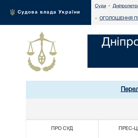
Дніпропетр
Суди
•
Судова влада України
ОГОЛОШЕННЯ ПР
•
Дніпр
Перел
ПРО СУД
ПРЕС-Ц