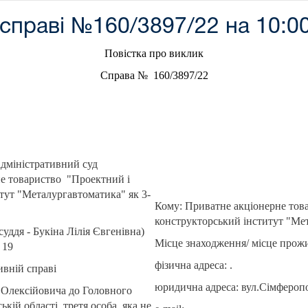
справі №160/3897/22 на 10:00
Повістка про виклик
Справа № 160/3897/22
дміністративний суд
е товариство "Проектний і
тут "Металургавтоматика" як 3-
Кому: Приватне акціонерне тов
конструкторський інститут "Ме
уддя - Букіна Лілія Євгенівна)
Місце знаходження/ місце прож
 19
фізична адреса: .
ивній справі
юридична адреса: вул.Сімферопо
 Олексійовича до Головного
ій області, третя особа, яка не