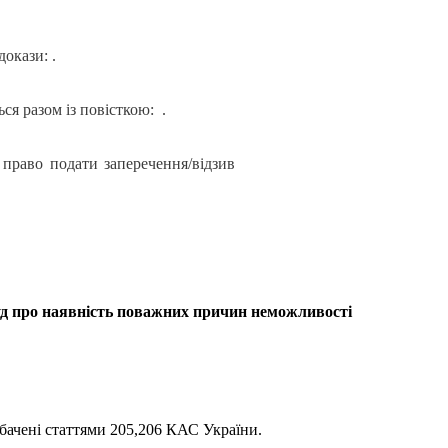
окази: .
ся разом із повісткою: .
 право подати заперечення/відзив
суд про наявність поважних причин неможливості
едбачені статтями 205,206 КАС України.