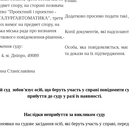
e-mail:
дмет спору, на стороні позивача
тво "Проектний і проектно -
Додатково просимо подати такі д
МЕТАЛУРГАВТОМАТИКА", третя
них вимог на предмет спору, на
ька міська рада про визнання
Копії документів, які надсилають
ткового повідомлення-рішення,-
ження суду:
Особа, яка повідомляється, має
та докази на їх підтвердження.
, 4, м. Дніпро, 49089
нна Станіславівна
уд зобов'язує осіб, що беруть участь у справі повідомити 
прибуття до суду у разі їх наявності.
Наслідки неприбуття за викликом суду
еявки на судове засідання осіб, які беруть участь у справі, пер