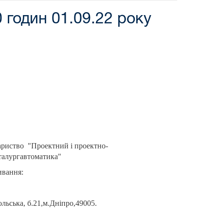
 годин 01.09.22 року
ариство "Проектний і проектно-
талургавтоматика"
ивання:
льська, б.21,м.Дніпро,49005.