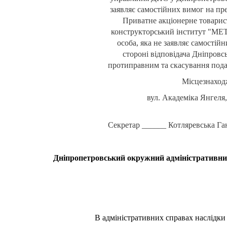
заявляє самостійних вимог на пре
Приватне акціонерне товарис
конструкторський інститут "
особа, яка не заявляє самостій
стороні відповідача Дніпровс
протиправним та скасування пода
Місцезнаход
вул. Академіка Янгеля
Секретар ______ Котляревська Га
Дніпропетровський окружний адміністративний с
В адміністративних справах наслідки н