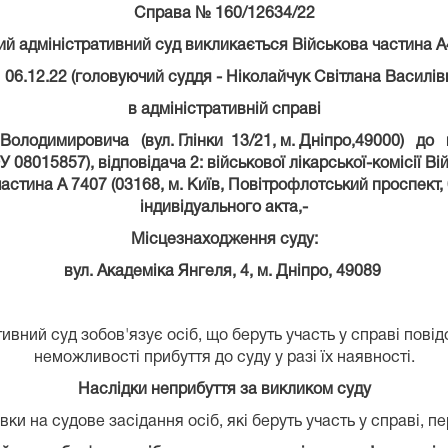
Справа №
160/12634/22
й адміністративний суд викликається Військова частина А
 06.12.22 (головуючий суддя - Ніколайчук Світлана Василів
в адміністративній справі
одимировича (вул. Глінки 13/21, м. Дніпро,49000) до від
08015857), відповідача 2: військової лікарської-комісії Вій
 частина А 7407 (03168, м. Київ, Повітрофлотський проспект
індивідуального акта,-
Місцезнаходження суду:
вул. Академіка Янгеля, 4, м. Дніпро, 49089
вний суд зобов'язує осіб, що беруть участь у справі пові
неможливості прибуття до суду у разі їх наявності.
Наслідки неприбуття за викликом суду
ки на судове засідання осіб, які беруть участь у справі, п