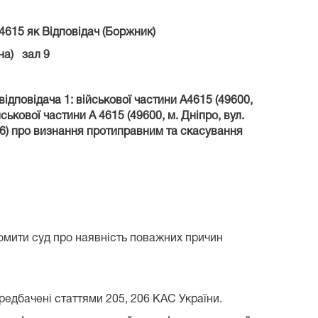
4615 як Відповідач (Боржник)
на) зал 9
повідача 1: військової частини А4615 (49600,
ськової частини А 4615 (49600, м. Дніпро, вул.
, 6) про визнання протиправним та скасування
домити суд про наявність поважних причин
ередбачені статтями 205, 206 КАС України.