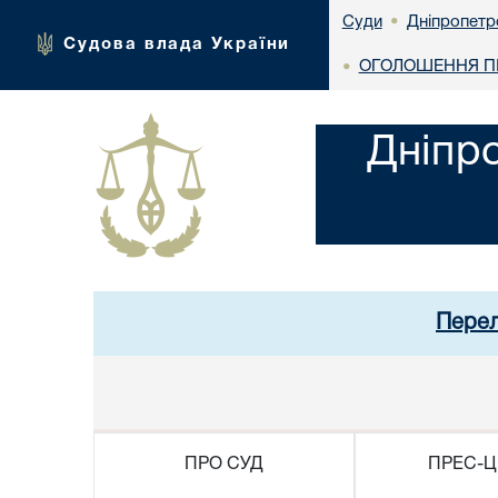
Дніпропетр
Суди
•
Судова влада України
ОГОЛОШЕННЯ ПР
•
Дніпр
Перел
ПРО СУД
ПРЕС-Ц