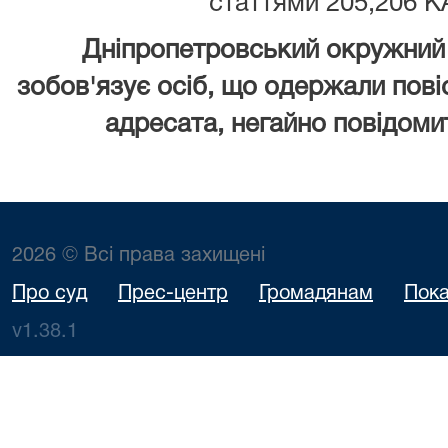
статтями 205,206 К
Дніпропетровський окружний 
зобов'язує осіб, що одержали повіс
адресата, негайно повідомит
2026 © Всі права захищені
Про суд
Прес-центр
Громадянам
Пока
v1.38.1