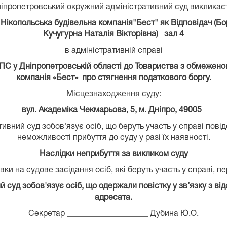
іпропетровський окружний адміністративний суд виклика
ікопольська будівельна компанія"Бест" як Відповідач (Бор
Кучугурна Наталія Вікторівна) зал 4
в адміністративній справі
ПС у Дніпропетровській області до Товариства з обмеженою
компанія «Бест» про стягнення податкового боргу.
Місцезнаходження суду:
вул. Академіка Чекмарьова, 5, м. Дніпро, 49005
вний суд зобов'язує осіб, що беруть участь у справі пові
неможливості прибуття до суду у разі їх наявності.
Наслідки неприбуття за викликом суду
ки на судове засідання осіб, які беруть участь у справі, п
суд зобов'язує осіб, що одержали повістку у зв’язку з від
адресата.
Секретар ____________________ Дубина Ю.О.