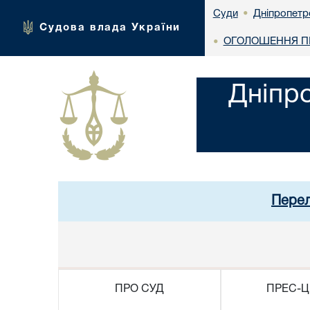
Дніпропетр
Суди
•
Судова влада України
ОГОЛОШЕННЯ ПР
•
Дніпр
Перел
ПРО СУД
ПРЕС-Ц