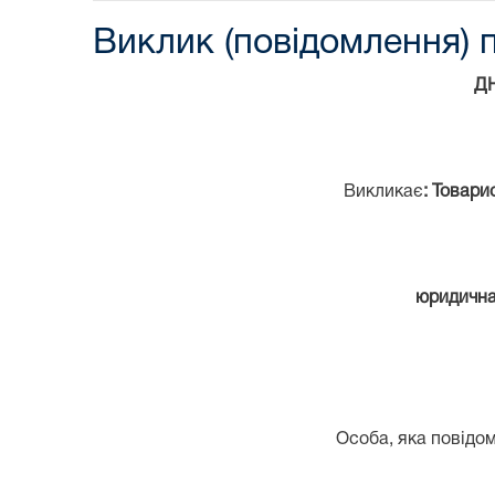
Виклик (повідомлення) п
Д
Викликає
: Товари
юридична 
Особа, яка повідом