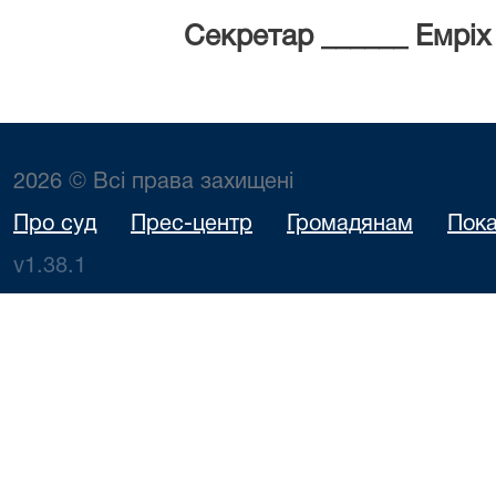
Секретар ______ Емріх
2026 © Всі права захищені
Про суд
Прес-центр
Громадянам
Пока
v1.38.1