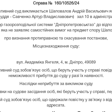
Справа № 160/10526/24
тивний суд викликається Шаповалов Андрій Васильович як
уддя - Савченко Артур Владиславович) зал 10 в адміністр
р газорозподільної системи "Дніпропетровськгаз" до відп
 яка не заявляє самостійних вимог на предмет спору Шап
про визнання протиправною та скасування постанови,
Місцезнаходження суду:
вул. Академіка Янгеля, 4, м. Дніпро, 49089
вний суд зобов'язує осіб, що беруть участь у справі пові
неможливості прибуття до суду у разі їх наявності.
Наслідки неприбуття за викликом суду
ки на судове засідання осіб, які беруть участь у справі, п
суд зобов'язує осіб, що одержали повістку у зв’язку з від
адресата.