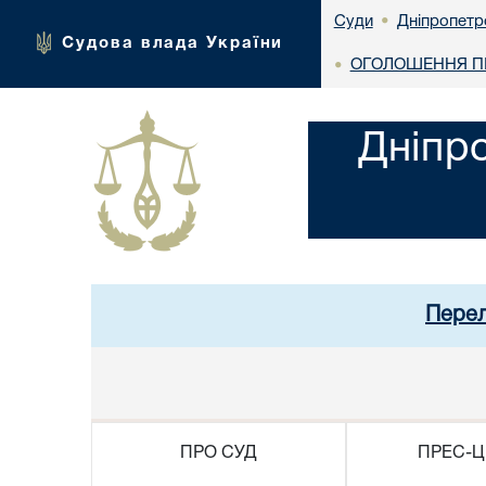
Дніпропетр
Суди
•
Судова влада України
ОГОЛОШЕННЯ ПР
•
Дніпр
Перел
ПРО СУД
ПРЕС-Ц