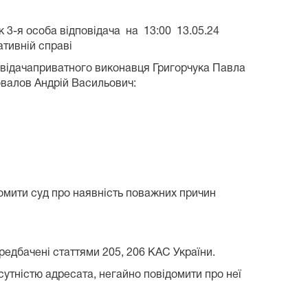
 3-я особа відповідача на 13:00 13.05.24
ативній справі
овідачаприватного виконавця Григорчука Павла
овалов Андрій Васильович:
домити суд про наявність поважних причин
ередбачені статтями 205, 206 КАС України.
сутністю адресата, негайно повідомити про неї