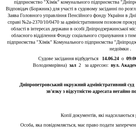
підприємство "Хімік" комунального підприємства "Дні
Відповідач (Боржник) для участі в судовому засіданні по розг
Заява Головного управління Пенсійного фонду України в Дніп
справі №2а-2370/10/0470 за адміністративним позовом проку
області в інтересах держави в особі Дніпродзержинської мі
обласного відділення Фонду соціального страхування з тим
підприємства "Хімік" Комунального підприємства "Дніпродз
недоїмки .
Судове засідання відбудеться
14.06.24
о
09:0
Володимирівна)
зал
2 за адресою:
вул. Академ
Дніпропетровський окружний адміністративний суд зо
зв'язку з відсутністю адресата негайно п
Копії документів, які надсилаються 
Особа, яка повідомляється, має право подати заперечен