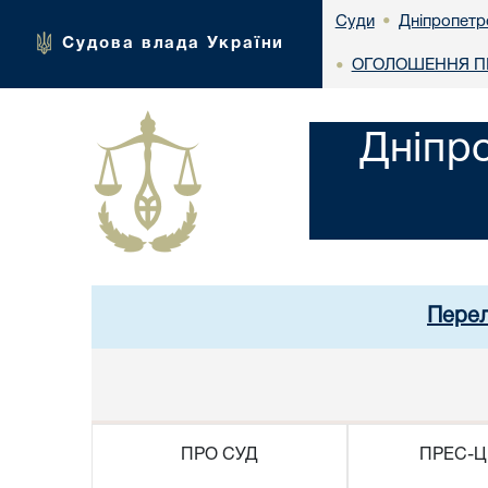
Дніпропетр
Суди
•
Судова влада України
ОГОЛОШЕННЯ ПР
•
Дніпр
Перел
ПРО СУД
ПРЕС-Ц