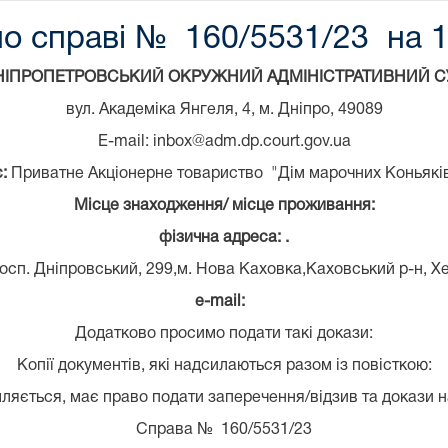
по справі № 160/5531/23 на 1
НІПРОПЕТРОВСЬКИЙ ОКРУЖНИЙ АДМІНІСТРАТИВНИЙ С
вул. Академіка Янгеля, 4, м. Дніпро, 49089
E-mail: inbox@adm.dp.court.gov.ua
є:
Приватне Акціонерне товариство "Дім марочних Коньяків
Місце знаходження/ місце проживання:
фізична адреса: .
осп. Дніпровський, 299,м. Нова Каховка,Каховський р-н, Х
e
-mail
:
Додатково просимо подати такі докази:
Копії документів, які надсилаються разом із повісткою:
ляється, має право подати заперечення/відзив та докази н
Справа № 160/5531/23