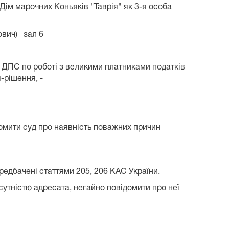
ім марочних Коньяків "Таврія" як 3-я особа
ович) зал 6
ДПС по роботі з великими платниками податків
-рішення, -
домити суд про наявність поважних причин
ередбачені статтями 205, 206 КАС України.
сутністю адресата, негайно повідомити про неї