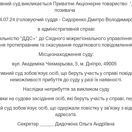
вний суд викликається Приватне Акціонерне товариство "Д
позивача
4.07.24 (головуючий суддя - Сидоренко Дмитро Володимир
в адміністративній справі
льністю "ДДС+" до Східного міжрегіонального управління 
ня протиправним та скасування податкового повідомлення
Місцезнаходження суду:
вул. Академіка Чекмарьова, 5, м. Дніпро, 49005
вний суд зобов'язує осіб, що беруть участь у справі пові
неможливості прибуття до суду у разі їх наявності.
Наслідки неприбуття за викликом суду
ки на судове засідання осіб, які беруть участь у справі, п
суд зобов'язує осіб, що одержали повістку у зв’язку з від
адресата.
Секретар ______ Дидочкіна Ольга Андріївна