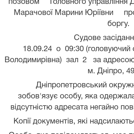
позовом Головного управління ДП
Марачової Марини Юріївни про
боргу.
Судове засідання 
18.09.24
о
09:30
(головуючий
Володимирівна)
зал
2 за адресо
м. Дніпро, 4
Дніпропетровський окружн
зобов'язує особу, яка одержала 
відсутністю адресата негайно пов
Копії документів, які надсилають