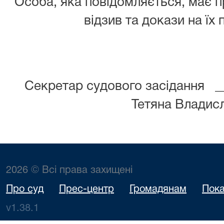
Особа, яка повідомляється, має 
відзив та докази на їх
Секретар судового засідання 
Тетяна Владис
2026 © Всі права захищені
Про суд
Прес-центр
Громадянам
Пока
v1.38.1