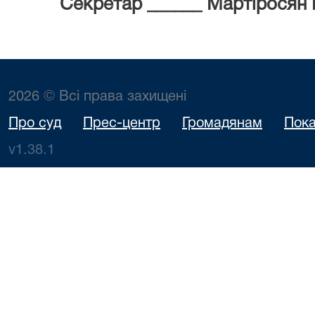
Секретар ______ Мартіросян 
2026 © Всі права захищені
Про суд
Прес-центр
Громадянам
Пока
v1.38.1