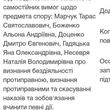
самостійних вимог щодо
Дод
предмета спору: Марчук Тарас
Святославович, Боженко
Коп
Альона Андріївна, Доценко
пов
Дмитро Євгенович, Гадяцька
Яна Олександрівна, Несевря
Осо
Наталія Володимирівна про
зап
визнання бездіяльності
під
протиправною, визнання
протиправними та скасуванні
наказів та зобов'язання
вчинити певні дії.