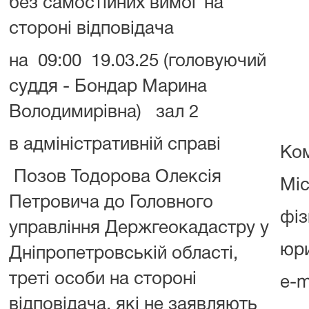
без самостійних вимог на
стороні відповідача
на 09:00 19.03.25 (головуючий
суддя - Бондар Марина
Володимирівна) зал 2
в адміністративній справі
Ком
Позов Тодорова Олексія
Міс
Петровича до Головного
фіз
управління Держгеокадастру у
юри
Дніпропетровській області,
треті особи на стороні
e-
відповідача, які не заявляють