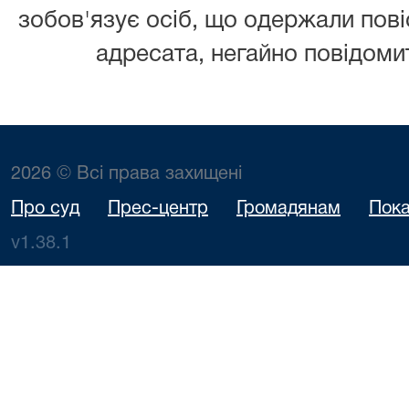
зобов'язує осіб, що
одержали повіс
адресата, негайно повідомит
2026 © Всі права захищені
Про суд
Прес-центр
Громадянам
Пока
v1.38.1