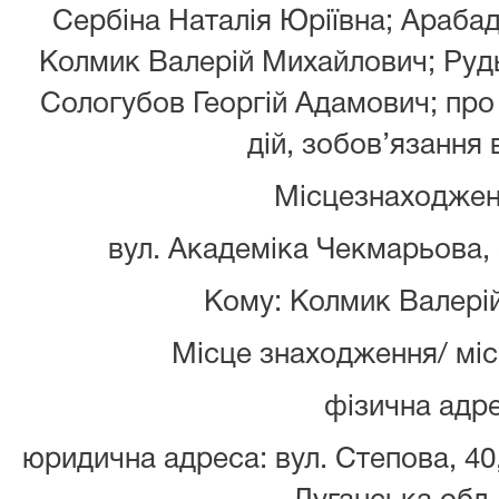
Сербіна Наталія Юріївна; Арабад
Колмик Валерій Михайлович; Руд
Сологубов Георгій Адамович; пр
дій, зобов’язання 
Місцезнаходжен
вул. Академіка Чекмарьова, 
Кому: Колмик Валері
Місце знаходження/ мі
фізична адре
юридична адреса: вул. Степова, 40,