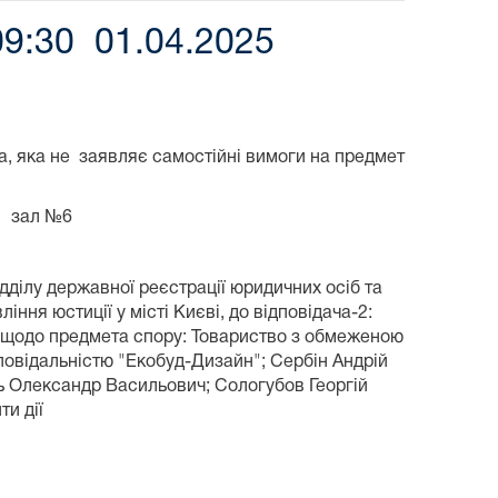
09:30 01.04.2025
а, яка не заявляє самостійні вимоги на предмет
) зал №6
ділу державної реєстрації юридичних осіб та
ння юстиції у місті Києві, до відповідача-2:
мог щодо предмета спору: Товариство з обмеженою
повідальністю "Екобуд-Дизайн"; Сербін Андрій
ь Олександр Васильович; Сологубов Георгій
и дії