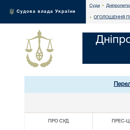
Дніпропетр
Суди
•
Судова влада України
ОГОЛОШЕННЯ ПР
•
Дніпр
Перел
ПРО СУД
ПРЕС-Ц