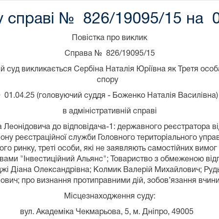
у справі № 826/19095/15 на 
Повістка про виклик
Справа № 826/19095/15
 суд викликається Сербіна Наталія Юріївна як Третя особ
спору
0 01.04.25 (головуючий суддя - Боженко Наталія Василівна
в адміністративній справі
еонідовича до відповідача-1: державного реєстратора від
ну реєстраційної служби Головного територіального управлі
вого ринку, треті особи, які не заявляють самостійних ви
ивами "Інвестиційний Альянс"; Товариство з обмеженою від
джі Діана Олександрівна; Колмик Валерій Михайлович; Руд
ович; про визнання протиправними дій, зобов’язання вчинит
Місцезнаходження суду:
вул. Академіка Чекмарьова, 5, м. Дніпро, 49005