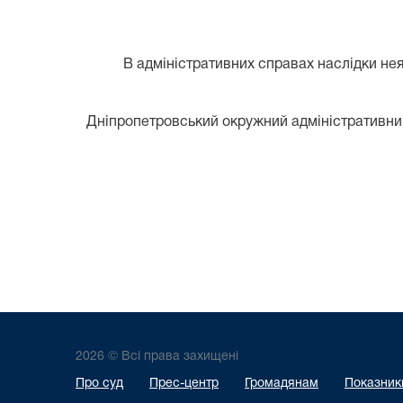
В адміністративних справах наслідки неяв
Дніпропетровський окружний адміністративний
2026 © Всі права захищені
Про суд
Прес-центр
Громадянам
Показники