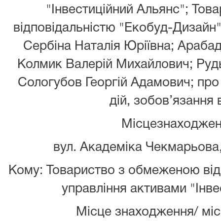
"Інвестиційний Альянс"; То
відповідальністю "Екобуд-Дизайн"
Сербіна Наталія Юріївна; Арабад
Колмик Валерій Михайлович; Руд
Сологубов Георгій Адамович; пр
дій, зобов’язання 
Місцезнаходжен
вул. Академіка Чекмарьова, 
Кому: Товариство з обмеженою від
управління активами "Інве
Місце знаходження/ мі