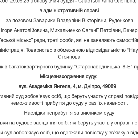
:00 29.05.25 (головуючий суддя - Сластьон Анна Олегівна)
в адміністративній справі
за позовом Заварики Владеліни Вікторівни, Руденкова
Ігоря Анатолійовича, Михальченко Євгенії Петрівни, Вечер
вської міської ради, треті особи, які не заявляють самості
дміністрація, Товариство з обмеженою відповідальністю "
Стоянова
ків багатоквартирного будинку "Старонаводницька, 8-Б" 
Місцезнаходження суду:
вул. Академіка Янгеля, 4, м. Дніпро, 49089
вний суд зобов'язує осіб, що беруть участь у справі пові
неможливості прибуття до суду у разі їх наявності.
Наслідки неприбуття за викликом суду
ки на судове засідання осіб, які беруть участь у справі, п
суд зобов'язує осіб, що одержали повістку у зв’язку з від