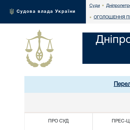
Дніпропетр
Суди
•
Судова влада України
ОГОЛОШЕННЯ ПР
•
Дніпр
Перел
ПРО СУД
ПРЕС-Ц