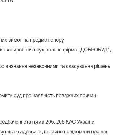
 зал 5
йних вимог на предмет спору
Наукововиробнича будівельна фірма "ДОБРОБУД",
про визнання незаконними та скасування рішень
домити суд про наявність поважних причин
ередбачені статтями 205, 206 КАС України.
сутністю адресата, негайно повідомити про неї