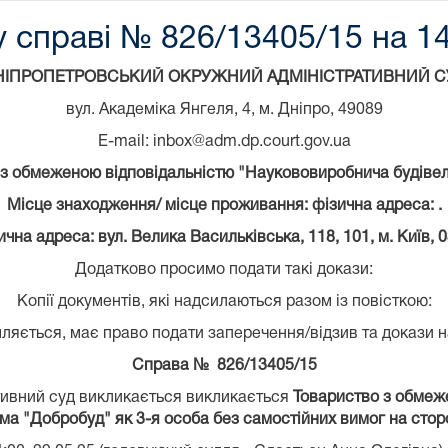
 справі № 826/13405/15 на 14
НІПРОПЕТРОВСЬКИЙ ОКРУЖНИЙ АДМІНІСТРАТИВНИЙ С
вул. Академіка Янгеля, 4, м. Дніпро, 49089
E-mail: inbox@adm.dp.court.gov.ua
 з обмеженою відповідальністю "Наукововиробнича будіве
Місце знаходження/ місце проживання: фізична адреса: .
чна адреса: вул. Велика Васильківська, 118, 101, м. Київ, 
Додатково просимо подати такі докази:
Копії документів, які надсилаються разом із повісткою:
ляється, має право подати заперечення/відзив та докази н
Справа № 826/13405/15
тивний суд викликається викликається
Товариство з обмеж
ма "Добробуд" як 3-я особа без самостійних вимог на стор