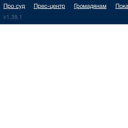
Про суд
Прес-центр
Громадянам
Пока
v1.38.1