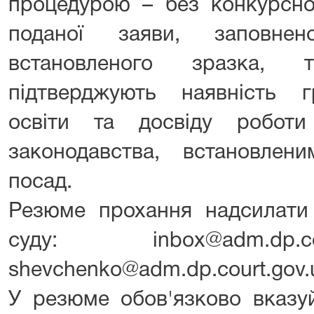
процедурою – без конкурсног
поданої заяви, заповнен
встановленого зразка, 
підтверджують наявність г
освіти та досвіду робот
законодавства, встановлен
посад.
Резюме прохання надсилати
суду: inbox@adm.dp.
shevchenko@adm.dp.court.gov.
У резюме обов'язково вказуй