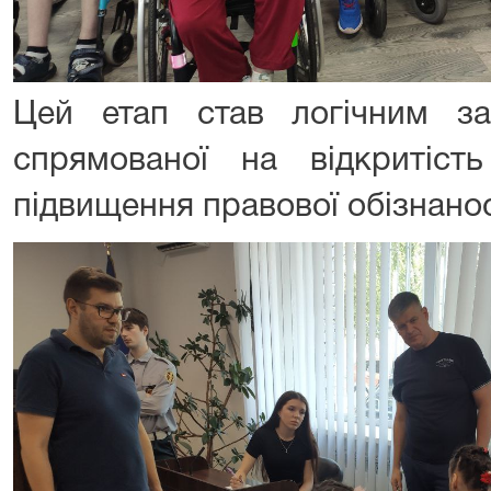
Цей етап став логічним з
спрямованої на відкритіст
підвищення правової обізнанос