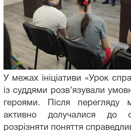
У межах ініціативи «Урок спр
із суддями розв’язували умов
героями. Після перегляду м
активно долучалися до о
розрізняти поняття справедлив