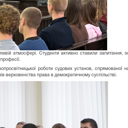
чливій атмосфері. Студенти активно ставили запитання, 
 професії.
опросвітницької роботи судових установ, спрямованої н
ів верховенства права в демократичному суспільстві.