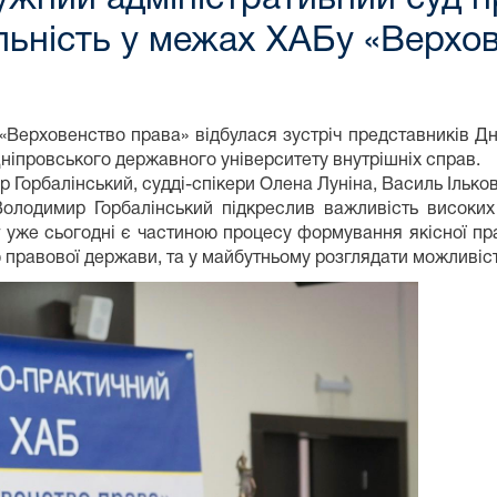
льність у межах ХАБу «Верхо
«Верховенство права» відбулася зустріч представників Д
ніпровського державного університету внутрішніх справ.
 Горбалінський, судді-спікери Олена Луніна, Василь Ілько
олодимир Горбалінський підкреслив важливість високих 
 уже сьогодні є частиною процесу формування якісної пра
ю правової держави, та у майбутньому розглядати можливість