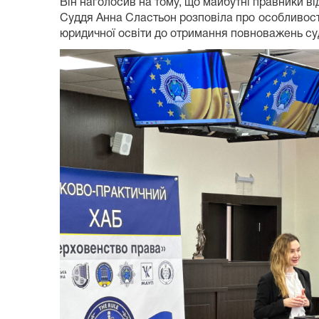
Він наголосив на тому, що майбутні правники від
Суддя Анна Сластьон розповіла про особливості
юридичної освіти до отримання повноважень судд