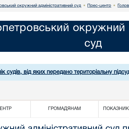
овський окружний адміністративний суд
Прес-центр
Голо
•
•
опетровський окружний 
суд
ік судів, від яких передано територіальну підсуд
ЕНТР
ГРОМАДЯНАМ
ПОКАЗНИК
ужний адміністративний суд 