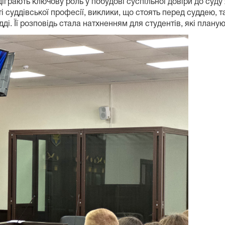
іграють ключову роль у побудові суспільної довіри до суду я
 суддівської професії, виклики, що стоять перед суддею, 
і. Її розповідь стала натхненням для студентів, які планую