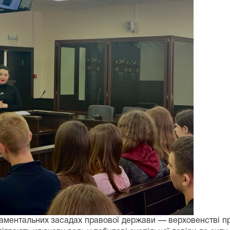
аментальних засадах правової держави — верховенстві прав