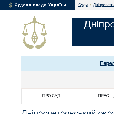
Дніпропетр
Судова влада України
Суди
•
Дніпр
Перел
ПРО СУД
ПРЕС-Ц
Дніпропетровський окр