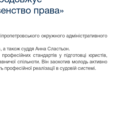
венство права»
ніпропетровського окружного адміністративного
в, а також суддя Анна Сластьон.
професійних стандартів у підготовці юристів,
вничої спільноти. Він заохотив молодь активно
 професійної реалізації в судовій системі.