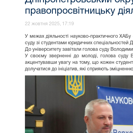
правопросвітницьку дія
22 жовтня 2025, 17:19
У межах діяльності науково-практичного ХАБу 
суду зі студентами юридичних спеціальностей Д
До університету завітали голова суду Володимир
У своєму зверненні до молоді, голова суду В
акцентувавши увагу на тому, що кожен студент
долучатися до ініціатив, які сприяють зміцненн