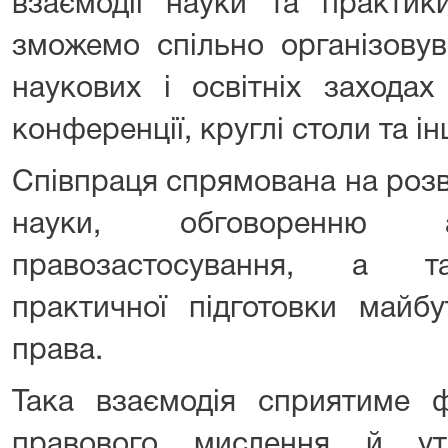
взаємодії науки та практик
зможемо спільно організовув
наукових і освітніх заходах
конференції, круглі столи та інш
Співпраця спрямована на розв
науки, обговоренню а
правозастосування, а т
практичної підготовки майбу
права.
Така взаємодія сприятиме 
правового мислення й ут