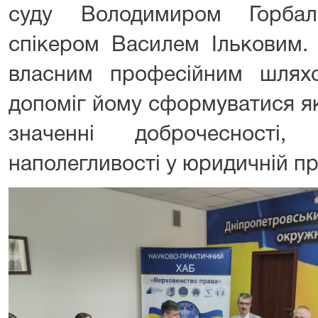
суду Володимиром Горбал
спікером Василем Ільковим. 
власним професійним шлях
допоміг йому сформуватися як
значенні доброчесності, 
наполегливості у юридичній пр