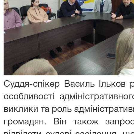
Суддя-спікер Василь Ільков 
особливості адміністративног
виклики та роль адміністративн
громадян. Він також запрос