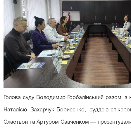
Голова суду Володимир Горбалінський разом із
Наталією Захарчук-Борисенко, суддею-спікер
Сластьон та Артуром Савченком — презентували