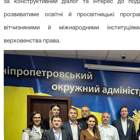
за конструктивний діалог та інтерес до под
розвиватиме освітні й просвітницькі прог
вітчизняними й міжнародними інституція
верховенства права.